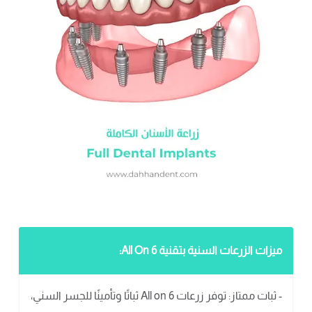
ميزات الزرعات السنية بتقنية All On 6:
- ثبات ممتاز: توفر زرعات All on 6 ثباتًا وتأمينًا للجسر السني،